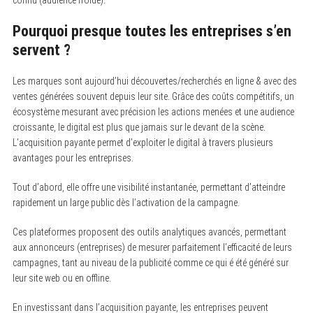
Pourquoi presque toutes les entreprises s’en
servent ?
Les marques sont aujourd’hui découvertes/recherchés en ligne & avec des
ventes générées souvent depuis leur site. Grâce des coûts compétitifs, un
écosystème mesurant avec précision les actions menées et une audience
croissante, le digital est plus que jamais sur le devant de la scène.
L’acquisition payante permet d’exploiter le digital à travers plusieurs
avantages pour les entreprises.
Tout d’abord, elle offre une visibilité instantanée, permettant d’atteindre
rapidement un large public dès l’activation de la campagne.
S
Ces plateformes proposent des outils analytiques avancés, permettant
e
aux annonceurs (entreprises) de mesurer parfaitement l’efficacité de leurs
a
r
campagnes, tant au niveau de la publicité comme ce qui é été généré sur
c
leur site web ou en offline.
h
f
o
En investissant dans l’acquisition payante, les entreprises peuvent