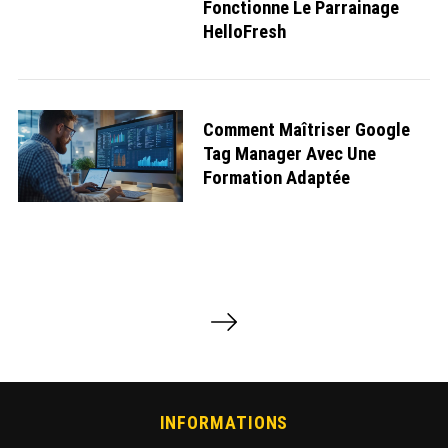
Fonctionne Le Parrainage
HelloFresh
Comment Maîtriser Google
Tag Manager Avec Une
Formation Adaptée
P
a
g
i
n
a
INFORMATIONS
t