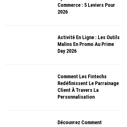
Commerce : 5 Leviers Pour
2026
Activité En Ligne : Les Outils
Malins En Promo Au Prime
Day 2026
S
e
a
r
c
Comment Les Fintechs
h
Redéfinissent Le Parrainage
f
o
Client À Travers La
r
Personnalisation
:
Découvrez Comment