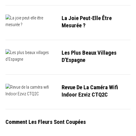
La Joie Peut-Elle Être
Mesurée ?
S
e
a
r
c
Les Plus Beaux Villages
h
D’Espagne
f
o
r
:
Revue De La Caméra Wifi
Indoor Ezviz CTQ2C
Comment Les Fleurs Sont Coupées