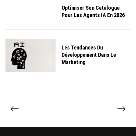
Optimiser Son Catalogue
Pour Les Agents IA En 2026
Les Tendances Du
Développement Dans Le
Marketing
P
a
g
i
n