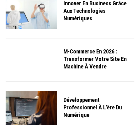
Innover En Business Grâce
Aux Technologies
Numériques
M-Commerce En 2026 :
Transformer Votre Site En
Machine À Vendre
S
e
a
r
c
h
f
Développement
o
Professionnel À L’ère Du
r
:
Numérique