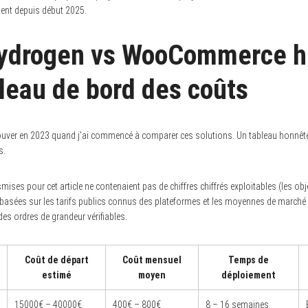
ment depuis début 2025.
Hydrogen vs WooCommerce he
bleau de bord des coûts
trouver en 2023 quand j’ai commencé à comparer ces solutions. Un tableau honnêt
s.
ises pour cet article ne contenaient pas de chiffres chiffrés exploitables (les obj
 basées sur les tarifs publics connus des plateformes et les moyennes de march
des ordres de grandeur vérifiables.
Coût de départ
Coût mensuel
Temps de
estimé
moyen
déploiement
15000€ – 40000€
400€ – 800€
8 – 16 semaines