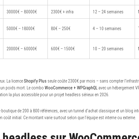
30000€ – 80000€
2300€ + infra
12 – 24 semaines
5000€ – 18000€
80€ – 250€
4 – 10 semaines
20000€ – 60000€
600€ – 1500€
10 – 20 semaines
ux. La licence
Shopify Plus
seule coûte 2300€ par mois – sans compter l’infrastr
t un poids mort. Le combo
WooCommerce + WPGraphQL
avec un hébergement V
tion la plus accessible pour un projet headless sérieux en 2026.
boutique de 200 à 800 références, avec un tunnel d’achat classique et un blog inté
 coût initial. Ce montant varie surtout selon que l’équipe est interne ou externe.
 headless sur WooCommerce