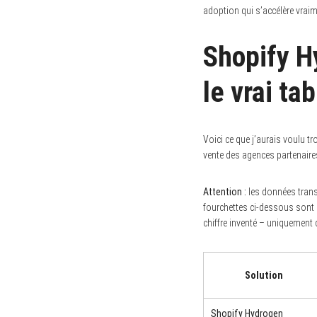
adoption qui s’accélère vrai
Shopify 
S
e
le vrai ta
a
r
c
h
f
Voici ce que j’aurais voulu 
o
vente des agences partenaire
r
:
Attention :
les données transm
fourchettes ci-dessous sont
chiffre inventé – uniquement 
Solution
Shopify Hydrogen