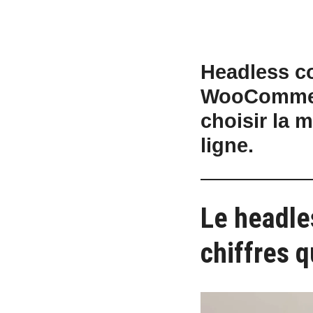
Headless c
WooCommerc
choisir la 
ligne.
Le headle
chiffres 