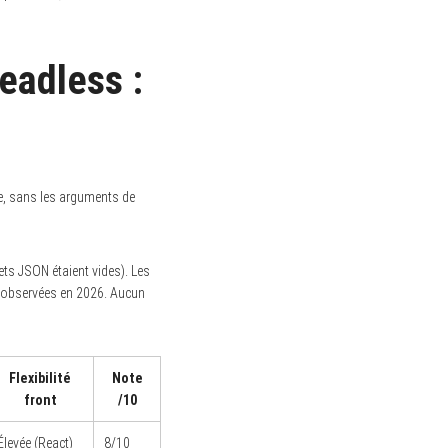
adless :
e, sans les arguments de
ets JSON étaient vides). Les
é observées en 2026. Aucun
Flexibilité
Note
front
/10
Élevée (React)
8/10