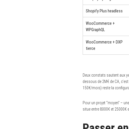
Shopify Plus headless
WooCommerce +
WPGraphQL
WooCommerce + DXP
tierce
Deux constats sautent aux ye
dessous de 2M€ de CA, c’es
150€/mois) reste la configura
Pour un projet “moyen” – une 
situe entre 8000€ et 25000€ en
Passer en