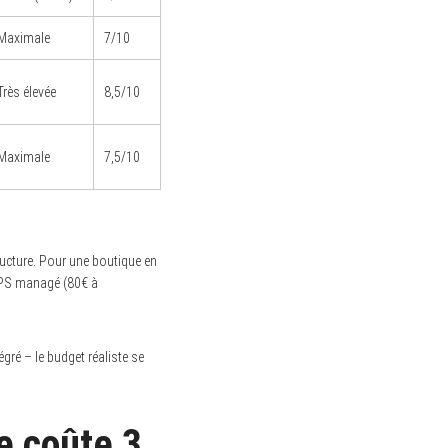
Maximale
7/10
Très élevée
8,5/10
Maximale
7,5/10
ucture. Pour une boutique en
PS managé (80€ à
gré – le budget réaliste se
 coûte 3