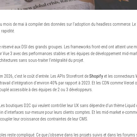
du mois de mai à compiler des données sur l’adoption du headless commerce. Le r
rapidité.
e réservé aux DSI des grands groupes. Les frameworks front-end ont atteint une mat
r Vue 3 avec des performances stables et les équipes de développement mid-mark
hitectures sans sous-traiter l’intégralité du projet.
 2026, c’est le coût d’entrée. Les APIs Storefront de
Shopify
et les connecteurs
e travail d’intégration d’environ 40% par rapport à 2023. Et les CDN comme Vercel
couplé accessible à des équipes de 2 ou 3 développeurs.
 Les boutiques D2C qui veulent contrôler leur UX sans dépendre d’un thème Liquid
n d’interfaces sur-mesure pour leurs clients comptes. Et les mid-market e-comm
coupler leur croissance des contraintes de leur CMS.
bles reste compliqué. Ce que j’observe dans les projets suivis et dans les forums s