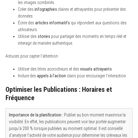
les images combinés.
Créer des
infographies
claires et attrayantes pour présenter des
données.
Écrire des
articles informatifs
qui répondent aux questions des
utilisateurs.
Utiliser des
stories
pour partager des moments en temps réel et
interagir de manière authentique.
Astuces pour capter l’attention :
S
e
Utiliser des titres accrocheurs et des
visuels attrayants
.
a
Inclure des
appels à l’action
clairs pour encourager l’interaction.
r
c
Optimiser les Publications : Horaires et
h
f
Fréquence
o
r
:
Importance de la planification :
Publier au bon moment maximise la
visibilité. En effet, les publications peuvent voir leur portée augmenter
jusqu’à 200 % lorsque publiées au moment optimal. Il est conseillé
d’analyser l’activité de votre audience pour déterminer les créneaux les