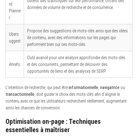
obtenir des statistiques sur leur performance, offrant des
rd
données de volume de recherche et de concurrence.
Planne
r
Propose des suggestions de mots-clés ainsi que des idées
Ubers
de contenu, avec des informations sur les pages qui
uggest
performent bien sur ces mots-clés.
Outil avancé pour une analyse approfondie des mots-clés
Ahrefs
et des concurrents, permettant de découvrir des
opportunités de liens et des analyses de SERP.
L’intention de recherche, qui peut être
informationnelle
,
navigatrice
ou
transactionnelle
, doit guider le choix des mots-clés afin d’aligner le
contenu avec ce que les utilisateurs recherchent réellement, augmentant
ainsi les chances de conversion.
Optimisation on-page : Techniques
essentielles à maîtriser