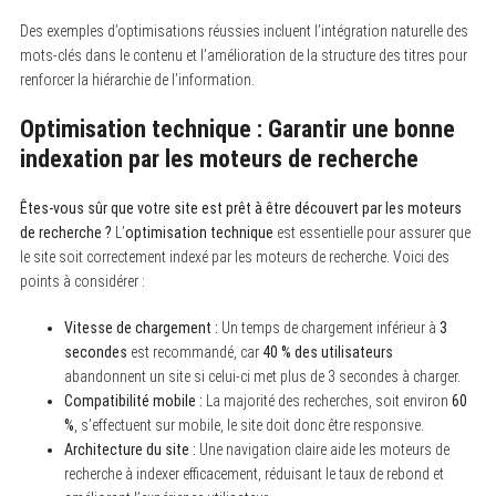
Des exemples d’optimisations réussies incluent l’intégration naturelle des
mots-clés dans le contenu et l’amélioration de la structure des titres pour
renforcer la hiérarchie de l’information.
S
Optimisation technique : Garantir une bonne
e
a
indexation par les moteurs de recherche
r
c
h
Êtes-vous sûr que votre site est prêt à être découvert par les moteurs
f
de recherche ?
L’
optimisation technique
est essentielle pour assurer que
o
le site soit correctement indexé par les moteurs de recherche. Voici des
r
:
points à considérer :
Vitesse de chargement :
Un temps de chargement inférieur à
3
secondes
est recommandé, car
40 % des utilisateurs
abandonnent un site si celui-ci met plus de 3 secondes à charger.
Compatibilité mobile :
La majorité des recherches, soit environ
60
%
, s’effectuent sur mobile, le site doit donc être responsive.
Architecture du site :
Une navigation claire aide les moteurs de
recherche à indexer efficacement, réduisant le taux de rebond et