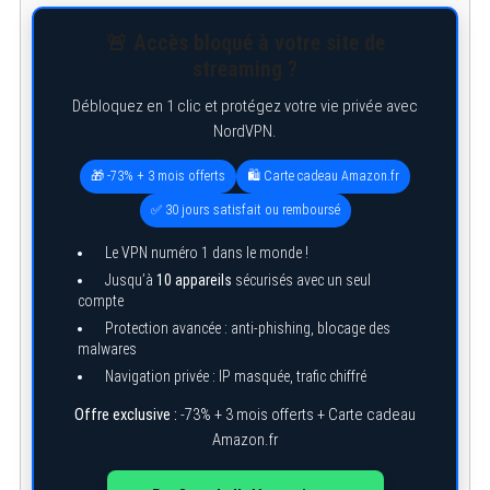
🚨 Accès bloqué à votre site de
streaming ?
Débloquez en 1 clic et protégez votre vie privée avec
NordVPN.
🎁 -73% + 3 mois offerts
🛍️ Carte cadeau Amazon.fr
✅ 30 jours satisfait ou remboursé
Le VPN numéro 1 dans le monde !
Jusqu’à
10 appareils
sécurisés avec un seul
compte
Protection avancée : anti-phishing, blocage des
malwares
Navigation privée : IP masquée, trafic chiffré
Offre exclusive :
-73% + 3 mois offerts + Carte cadeau
Amazon.fr