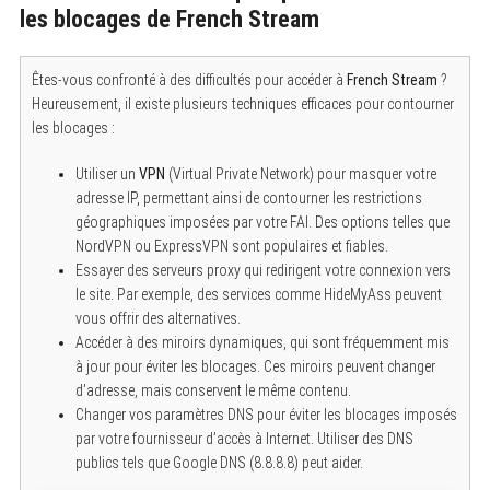
les blocages de French Stream
S
Êtes-vous confronté à des difficultés pour accéder à
French Stream
?
e
Heureusement, il existe plusieurs techniques efficaces pour contourner
a
r
les blocages :
c
h
Utiliser un
VPN
(Virtual Private Network) pour masquer votre
f
o
adresse IP, permettant ainsi de contourner les restrictions
r
géographiques imposées par votre FAI. Des options telles que
:
NordVPN ou ExpressVPN sont populaires et fiables.
Essayer des serveurs proxy qui redirigent votre connexion vers
le site. Par exemple, des services comme HideMyAss peuvent
vous offrir des alternatives.
Accéder à des miroirs dynamiques, qui sont fréquemment mis
à jour pour éviter les blocages. Ces miroirs peuvent changer
d’adresse, mais conservent le même contenu.
Changer vos paramètres DNS pour éviter les blocages imposés
par votre fournisseur d’accès à Internet. Utiliser des DNS
publics tels que Google DNS (8.8.8.8) peut aider.