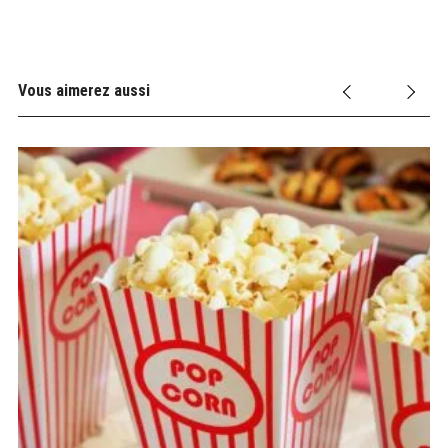
Vous aimerez aussi
26
C