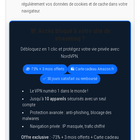
régulièrement vos données de cookies et de cache dans votre
navigateur.
S
e
a
r
🚨 Accès bloqué à votre site de
c
streaming ?
h
f
o
Débloquez en 1 clic et protégez votre vie privée avec
r
NordVPN.
:
🎁 -73% + 3 mois offerts
🛍️ Carte cadeau Amazon.fr
✅ 30 jours satisfait ou remboursé
Le VPN numéro 1 dans le monde !
Jusqu’à
10 appareils
sécurisés avec un seul
compte
Protection avancée : anti-phishing, blocage des
malwares
Navigation privée : IP masquée, trafic chiffré
Offre exclusive :
-73% + 3 mois offerts + Carte cadeau