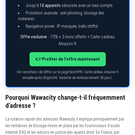
Jusqu’à
10 appareils
sécurisés avec un seul compte
Protection avancée : anti-phishing, blocage des
malwares
S
Navigation privée : IP masquée, trafic chiffré
e
a
r
Offre exclusive :
-73% + 3 mois offerts + Carte cadeau
c
Amazon.fr
h
f
o
👉 Profiter de l’offre maintenant
r
:
Voir conditions de l’offre sur la page NordVPN. Carte cadeau Amazon.fr
envoyée après éligibilité. Garantie de remboursement 30 jours.
Pourquoi Wawacity change-t-il fréquemment
d’adresse ?
La rotation rapide des adresses Wawacity s’explique principalement par
les tentatives de blocage mises en place par les fournisseurs d’accès
Internet (FAI) et les actions en justice des ayants droit. En France, par