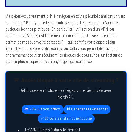
Mais êtes-vous vraiment prêt à naviguer en toute sécurité dans cet univers
numérique ? Pour y accéder en toute sécurité, il est essentiel d’adopter
quelques bonnes pratiques. En particulier, l’utilisation d’un VPN, ou
Réseau Privé Virtuel, est fortement recommandée. Ce service en ligne
permet de masquer votre adresse IP – qui identifie votre appareil sur
Internet – et de crypter votre connexion. Cela vous permet de naviguer
anonymement tout en réduisant les risques de poursuites, un facteur de
plus en plus critique dans un paysage légal complexe.
🚨 Accès bloqué à votre site de streaming ?
Débloquez en 1 clic et protégez votre vie privée avec
NordVPN.
🎁 -73% + 3 mois offerts
🛍️ Carte cadeau Amazon.fr
✅ 30 jours satisfait ou remboursé
Le VPN numéro 1 dans le monde !