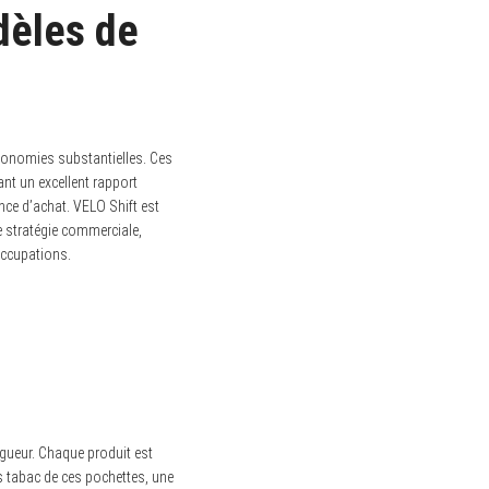
dèles de
onomies substantielles. Ces
nt un excellent rapport
ence d’achat. VELO Shift est
e stratégie commerciale,
occupations.
igueur. Chaque produit est
ans tabac de ces pochettes, une