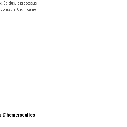
e. De plus, le processus
sponsable. Ceci incarne
s D’hémérocalles