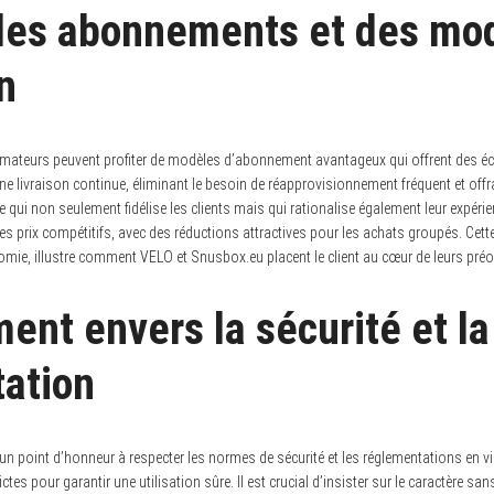
 des abonnements et des mo
on
ateurs peuvent profiter de modèles d’abonnement avantageux qui offrent des éc
 livraison continue, éliminant le besoin de réapprovisionnement fréquent et offra
ue qui non seulement fidélise les clients mais qui rationalise également leur expéri
s prix compétitifs, avec des réductions attractives pour les achats groupés. Cett
nomie, illustre comment VELO et Snusbox.eu placent le client au cœur de leurs pré
ent envers la sécurité et la
ation
n point d’honneur à respecter les normes de sécurité et les réglementations en v
tes pour garantir une utilisation sûre. Il est crucial d’insister sur le caractère s