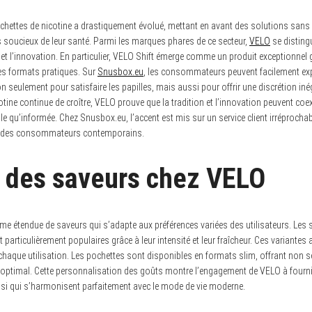
hettes de nicotine a drastiquement évolué, mettant en avant des solutions sans 
oucieux de leur santé. Parmi les marques phares de ce secteur,
VELO
se distin
é et l’innovation. En particulier, VELO Shift émerge comme un produit exceptionnel
es formats pratiques. Sur
Snusbox.eu
, les consommateurs peuvent facilement exp
n seulement pour satisfaire les papilles, mais aussi pour offrir une discrétion in
otine continue de croître, VELO prouve que la tradition et l’innovation peuvent coex
qu’informée. Chez Snusbox.eu, l’accent est mis sur un service client irréprochabl
es des consommateurs contemporains.
é des saveurs chez VELO
 étendue de saveurs qui s’adapte aux préférences variées des utilisateurs. Les s
 particulièrement populaires grâce à leur intensité et leur fraîcheur. Ces variantes
à chaque utilisation. Les pochettes sont disponibles en formats slim, offrant non 
 optimal. Cette personnalisation des goûts montre l’engagement de VELO à fourni
si qui s’harmonisent parfaitement avec le mode de vie moderne.