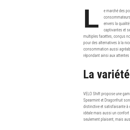
L
e marché des poc
consommateurs s
envers la qualit
captivantes et s
multiples facettes, conçus no
pour des alternatives à la nic
consommation aussi agréable 
répondant ainsi aux attent
La variét
VELO Shift propose une gamme
Spearmint et Dragonfruit sont
distinctive et satisfaisante 
idéale mais aussi un confort
seulement plaisent, mais aus