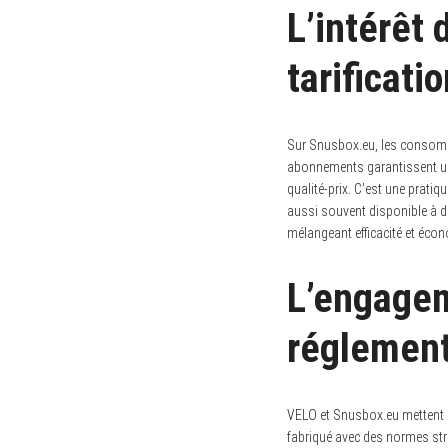
L’intérêt
S
e
a
tarificati
r
c
h
f
o
Sur Snusbox.eu, les consomm
r
abonnements garantissent une
:
qualité-prix. C’est une pratiq
aussi souvent disponible à de
mélangeant efficacité et éco
L’engagem
réglement
VELO et Snusbox.eu mettent u
fabriqué avec des normes stric