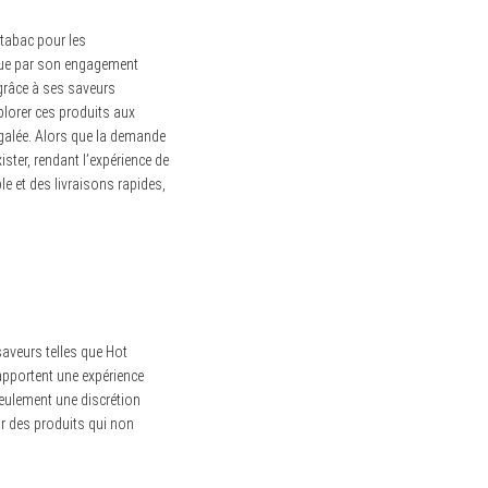
tabac pour les
gue par son engagement
 grâce à ses saveurs
lorer ces produits aux
égalée. Alors que la demande
ister, rendant l’expérience de
e et des livraisons rapides,
aveurs telles que Hot
 apportent une expérience
seulement une discrétion
r des produits qui non