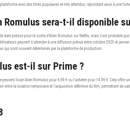
e la plateforme avec des titres populaires et très attendus, répondant ainsi à une f
 Romulus sera-t-il disponible sur
as de date précise pour la sortie d’Alien Romulus sur Netflix, mais il est probable q
utilisateurs peuvent s’attendre à une diffusion prévue entre octobre 2025 et janvie
eur qui sont souvent déterminés par la plateforme de production.
us est-il sur Prime ?
uvent louer Alien Romulus pour 4,99 € ou l’acheter pour 14,99 €. Cela offre une 
sir entre la location temporaire et l’acquisition définitive du film, permettant de sa
8