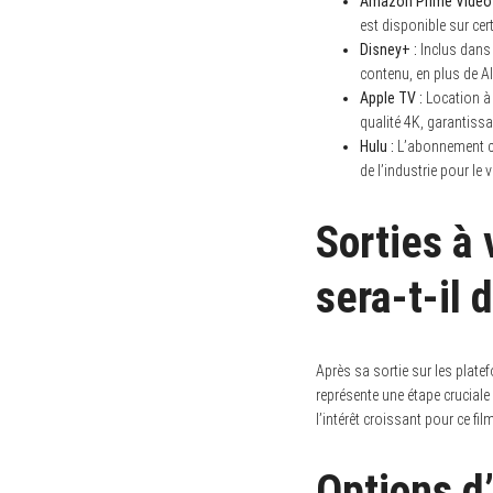
Amazon Prime Video 
est disponible sur cer
S
e
Disney+ :
Inclus dans 
a
contenu, en plus de Al
r
Apple TV :
Location à 
c
h
qualité 4K, garantiss
f
Hulu :
L’abonnement co
o
de l’industrie pour l
r
:
Sorties à
sera-t-il 
Après sa sortie sur les plate
représente une étape cruciale
l’intérêt croissant pour ce fi
Options d