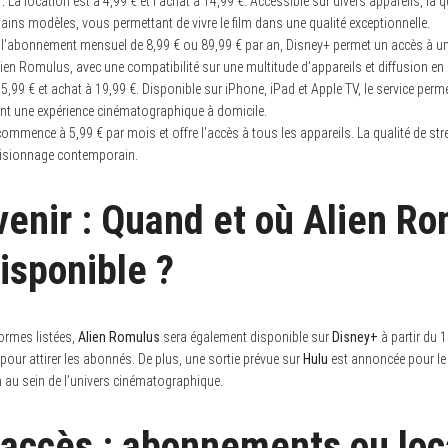
:
La location est à 4,99 € et l’achat à 14,99 €. Accessible sur divers appareils, la
tains modèles, vous permettant de vivre le film dans une qualité exceptionnelle.
l’abonnement mensuel de 8,99 € ou 89,99 € par an, Disney+ permet un accès à un
ien Romulus, avec une compatibilité sur une multitude d’appareils et diffusion en
5,99 € et achat à 19,99 €. Disponible sur iPhone, iPad et Apple TV, le service per
ant une expérience cinématographique à domicile.
mmence à 5,99 € par mois et offre l’accès à tous les appareils. La qualité de st
e visionnage contemporain.
 venir : Quand et où Alien R
disponible ?
formes listées,
Alien Romulus
sera également disponible sur
Disney+
à partir du 1
 pour attirer les abonnés. De plus, une sortie prévue sur
Hulu
est annoncée pour le
lm au sein de l’univers cinématographique.
’accès : abonnements ou loc