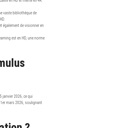
 qualité en HD et même en 4K
e vaste bibliothèque de
 HD.
met également de visionner en
reaming est en HD, une norme
omulus
5 janvier 2026, ce qui
 1er mars 2026, soulignant
ation ?