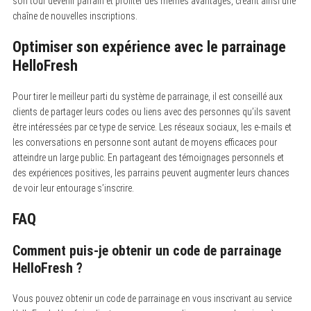
son tour devenir parrain et profiter des mêmes avantages, créant ainsi une
f
o
chaîne de nouvelles inscriptions.
r
:
Optimiser son expérience avec le parrainage
HelloFresh
Pour tirer le meilleur parti du système de parrainage, il est conseillé aux
clients de partager leurs codes ou liens avec des personnes qu’ils savent
être intéressées par ce type de service. Les réseaux sociaux, les e-mails et
les conversations en personne sont autant de moyens efficaces pour
atteindre un large public. En partageant des témoignages personnels et
des expériences positives, les parrains peuvent augmenter leurs chances
de voir leur entourage s’inscrire.
FAQ
Comment puis-je obtenir un code de parrainage
HelloFresh ?
Vous pouvez obtenir un code de parrainage en vous inscrivant au service