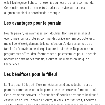
et le filleul reçoivent chacun une remise sur leur prochaine commande.
Cette incitation incite les clients à parler du service autour d’eux,
augmentant ainsi la notoriété de la marque.
Les avantages pour le parrain
Pour le parrain, les avantages sont doubles. Non seulement il peut
économiser sur ses futures commandes grâce aux remises obtenues,
mais il bénéficie également de la satisfaction d’aider ses amis ou sa
famille à découvrir un service qu’il apprécie lui-même. De plus, certains
programmes offrent des récompenses supplémentaires pour un certain
nombre de parrainages réussis, ajoutant une dimension ludique à
l’expérience.
Les bénéfices pour le filleul
S
Le filleul, quant à lui, bénéficie immédiatement d’une réduction sur sa
e
première commande, ce qui lui permet de tester le service à moindre coût.
a
r
Cette remise est souvent un facteur décisif pour les personnes hésitant à
c
essayer un nouveau service. En outre, si le filleul est satisfait, il pourra à
h