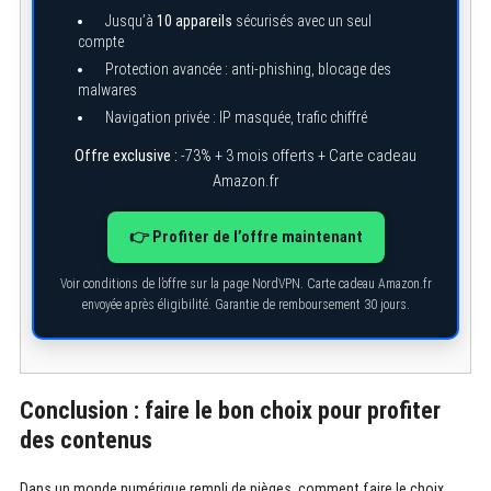
Jusqu’à
10 appareils
sécurisés avec un seul
compte
Protection avancée : anti-phishing, blocage des
malwares
Navigation privée : IP masquée, trafic chiffré
Offre exclusive :
-73% + 3 mois offerts + Carte cadeau
Amazon.fr
👉 Profiter de l’offre maintenant
Voir conditions de l’offre sur la page NordVPN. Carte cadeau Amazon.fr
envoyée après éligibilité. Garantie de remboursement 30 jours.
Conclusion : faire le bon choix pour profiter
des contenus
Dans un monde numérique rempli de pièges, comment faire le choix