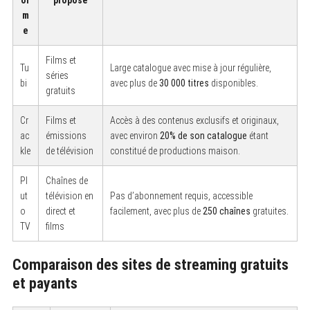
m
e
Films et
Tu
Large catalogue avec mise à jour régulière,
séries
bi
avec plus de
30 000 titres
disponibles.
gratuits
Cr
Films et
Accès à des contenus exclusifs et originaux,
ac
émissions
avec environ
20% de son catalogue
étant
kle
de télévision
constitué de productions maison.
Pl
Chaînes de
ut
télévision en
Pas d’abonnement requis, accessible
o
direct et
facilement, avec plus de
250 chaînes
gratuites.
TV
films
Comparaison des sites de streaming gratuits
et payants