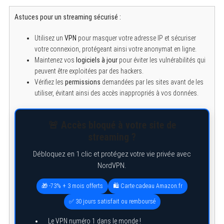
Astuces pour un streaming sécurisé :
Utilisez un
VPN
pour masquer votre adresse IP et sécuriser
votre connexion, protégeant ainsi votre anonymat en ligne.
Maintenez vos
logiciels à jour
pour éviter les vulnérabilités qui
peuvent être exploitées par des hackers.
Vérifiez les
permissions
demandées par les sites avant de les
utiliser, évitant ainsi des accès inappropriés à vos données.
🚨 Accès bloqué à votre site de
streaming ?
Débloquez en 1 clic et protégez votre vie privée avec
NordVPN.
🎁 -73% + 3 mois offerts
🛍️ Carte cadeau Amazon.fr
✅ 30 jours satisfait ou remboursé
Le VPN numéro 1 dans le monde !