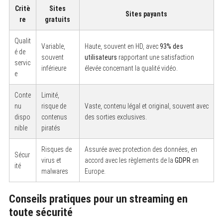
Critè
Sites
Sites payants
re
gratuits
Qualit
Variable,
Haute, souvent en HD, avec
93% des
é de
souvent
utilisateurs
rapportant une satisfaction
servic
inférieure
élevée concernant la qualité vidéo.
S
e
e
a
r
Conte
Limité,
c
nu
risque de
Vaste, contenu légal et original, souvent avec
h
dispo
contenus
des sorties exclusives.
f
o
nible
piratés
r
:
Risques de
Assurée avec protection des données, en
Sécur
virus et
accord avec les règlements de la
GDPR
en
ité
malwares
Europe.
Conseils pratiques pour un streaming en
toute sécurité