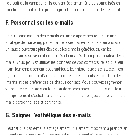
l’objectif de la campagne. Ils doivent également être personnalisés en
fonction du public cible pour augmenter leur pertinence et leur efficacité.
F. Personnaliser les e-mails
La personnalisation des e-mails est une étape essentielle pour une
stratégie de marketing par e-mail réussie. Les e-mails personnalisés ont
un taux d’ouverture plus élevé que les e-mails génériques, car les
destinataires se sentent concernés et engagés. Pour personnaliser les e-
mails, vous pouvez utiliser les données de vos contacts, telles que leur
nom, leur emplacement géographique, leur historique d’achat, etc. Il est
également important d’adapter le contenu des e-mails en fonction des
S
intérêts et des préférences de chaque contact. Vous pouvez segmenter
e
votre liste de contacts en fonction de critères spécifiques, tels que leur
a
comportement d’achat ou leur niveau d’engagement, pour envoyer des e-
r
c
mails personnalisés et pertinents.
h
f
G. Soigner l’esthétique des e-mails
o
r
:
L’esthétique des e-mails est également un élément important à prendre en
compte pour une stratégie de marketing par e-mail efficace. Les e-mails