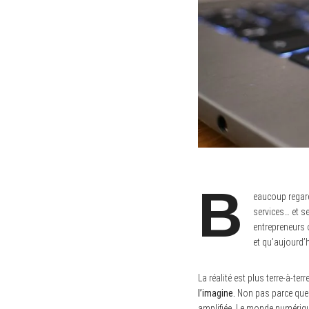
B
eaucoup regard
services… et s
entrepreneurs o
et qu’aujourd’h
La réalité est plus terre-à-t
l’imagine.
Non pas parce que c
amplifiée. Le monde numérique 