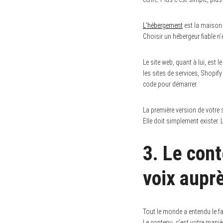
L’hébergement
est la maison 
Choisir un hébergeur fiable n’
Le site web, quant à lui, est 
les sites de services, Shopif
code pour démarrer.
La première version de votre s
Elle doit simplement exister. 
3. Le cont
voix aupr
Tout le monde a entendu le f
Le contenu, c’est votre mani