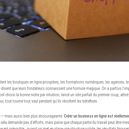
ent les boutiques en ligne prospères, les formations numériques, les agences, le
e disent que leurs fondateurs connaissent une formule magique. On a parfois l’i
nt choisi la bonne niche par intuition, lancé un site parfait du premier coup, atti
ui, tout tourne tout seul pendant qu’ils récoltent les bénéfices.
erre — mais aussi bien plus encourageante.
Créer un business en ligne est réelleme
ela demande peu d’efforts, mais parce que chaque partie du travail peut être mesu
est prévisible : quand on met en place une structure solide, les résultats finissent