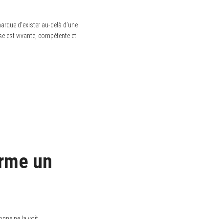
 marque d’exister au-delà d’une
ise est vivante, compétente et
orme un
nne ne la voit.