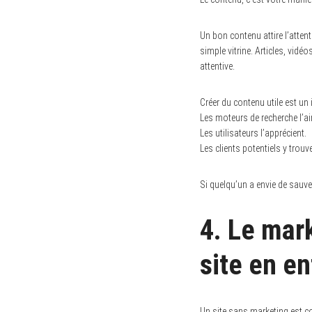
Un bon contenu attire l’attent
simple vitrine. Articles, vidé
attentive.
Créer du contenu utile est un
Les moteurs de recherche l’a
Les utilisateurs l’apprécient.
Les clients potentiels y trouv
Si quelqu’un a envie de sauveg
4. Le mark
site en en
Un site sans marketing est c