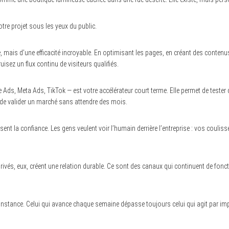
otre projet sous les yeux du public.
e, mais d’une efficacité incroyable. En optimisant les pages, en créant des contenus
uisez un flux continu de visiteurs qualifiés.
Ads, Meta Ads, TikTok — est votre accélérateur court terme. Elle permet de tester d
de valider un marché sans attendre des mois.
ent la confiance. Les gens veulent voir l’humain derrière l’entreprise : vos couliss
rivés, eux, créent une relation durable. Ce sont des canaux qui continuent de fo
onstance. Celui qui avance chaque semaine dépasse toujours celui qui agit par im