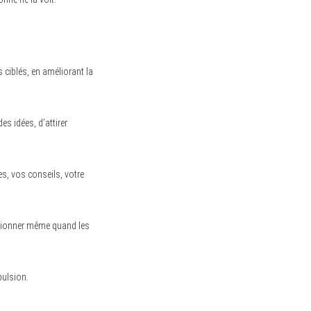
 ciblés, en améliorant la
es idées, d’attirer
es, vos conseils, votre
nctionner même quand les
pulsion.