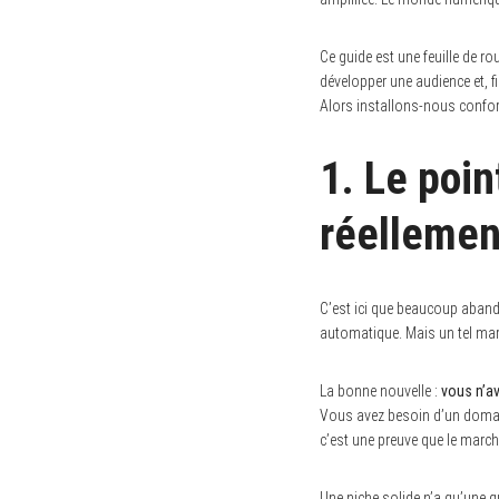
Ce guide est une feuille de rou
développer une audience et, f
Alors installons-nous conf
1. Le poin
réellemen
C’est ici que beaucoup aband
automatique. Mais un tel marc
La bonne nouvelle :
vous n’a
Vous avez besoin d’un domain
c’est une preuve que le march
Une niche solide n’a qu’une qu