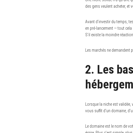
des gens veulent acheter, et 
Avant d’investir du temps, te
en pré-lancement — tout cela s
S
e
S’il existe la moindre réacti
a
r
c
Les marchés ne demandent pas
h
f
o
2. Les ba
r
:
hébergeme
Lorsque la niche est validée, 
vous suffit d’un domaine, d’u
Le domaine est le nom de votr
écrire. Plus c’est simple, plus 