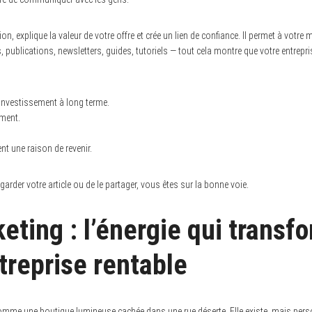
ion, explique la valeur de votre offre et crée un lien de confiance. Il permet à votre
os, publications, newsletters, guides, tutoriels — tout cela montre que votre entrepr
 investissement à long terme.
iment.
ent une raison de revenir.
arder votre article ou de le partager, vous êtes sur la bonne voie.
eting : l’énergie qui transf
treprise rentable
omme une boutique lumineuse cachée dans une rue déserte. Elle existe, mais perso