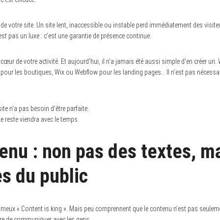
de votre site. Un site lent, inaccessible ou instable perd immédiatement des visite
est pas un luxe : c’est une garantie de présence continue.
le cœur de votre activité. Et aujourd’hui, il n’a jamais été aussi simple d’en créer u
y pour les boutiques, Wix ou Webflow pour les landing pages… Il n’est pas nécessair
ite n’a pas besoin d’être parfaite.
Le reste viendra avec le temps.
enu : non pas des textes, m
ès du public
ameux « Content is king ». Mais peu comprennent que le contenu n’est pas seuleme
ère de communiquer avec les gens.