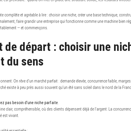
te complète et agréable à lire : choisir une niche, créer une base technique, construire
inalement, faire grandir une entreprise qui fonctionne comme une machine bien rég
ortablement — et commençons.
t de départ : choisir une nic
t du sens
onnent. On rêve d’un marché parfait : demande élevée, concurrence faible, marge
hé existe à peu près aussi souvent qu’un été sans soleil dans le nord de la Franc
vez pas besoin d’une niche parfaite
.
e clair, compréhensible, où des clients dépensent déjà de l’argent. La concurrenc
é est vivant.
alité essentielle :