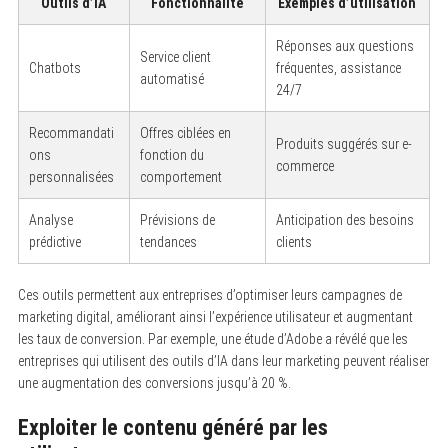
Outils d’IA
Fonctionnalité
Exemples d’utilisation
Réponses aux questions
Service client
Chatbots
fréquentes, assistance
automatisé
24/7
Recommandati
Offres ciblées en
Produits suggérés sur e-
ons
fonction du
commerce
personnalisées
comportement
Analyse
Prévisions de
Anticipation des besoins
prédictive
tendances
clients
Ces outils permettent aux entreprises d’optimiser leurs campagnes de
S
e
marketing digital, améliorant ainsi l’expérience utilisateur et augmentant
a
les taux de conversion. Par exemple, une étude d’Adobe a révélé que les
r
c
entreprises qui utilisent des outils d’IA dans leur marketing peuvent réaliser
h
une augmentation des conversions jusqu’à 20 %.
f
o
Exploiter le contenu généré par les
r
: