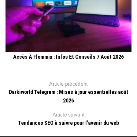
s
Accès À Flemmix : Infos Et Conseils 7 Août 2026
A
Article précédent
Darkiworld Telegram : Mises à jour essentielles août
2026
Article suivant
Tendances SEO à suivre pour l’avenir du web