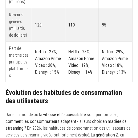
(millions)
Revenus
générés
120
110
95
(milliards
de dollars)
Part de
Netflix : 27%
,
Netflix : 28%
,
Netflix : 29%
,
marché des
Amazon Prime
Amazon Prime
Amazon Prime
principales
Video : 20%
,
Video : 19%
,
Video : 18%
,
plateforme
Disney+ : 15%
Disney+ : 14%
Disney+ : 13%
s
Évolution des habitudes de consommation
des utilisateurs
Dans un monde où la
vitesse et l’accessibilité
sont primordiales,
comment les consommateurs adaptent-ils leurs choix en matière de
streaming ?
En 2026, les habitudes de consommation des utilisateurs de
services de streaming vidéo ont fortement évolué. La
génération Z
, en