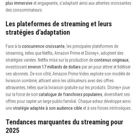
plus immersive
et engageante, s’adaptant ainsi aux attentes croissantes
S
e
des consommateurs.
a
r
Les plateformes de streaming et leurs
c
h
stratégies d’adaptation
f
o
r
Face à la
concurrence croissante
, les principales plateformes de
:
streaming, telles que Netflix, Amazon Prime et Disney+, adoptent des
stratégies variées. Netflix mise sur la production de
contenus originaux
,
investissant
environ 17 milliards de dollars
par an pour attirer et fidéliser
ses abonnés. De son côté, Amazon Prime Video exploite son modèle de
livraison combiné, attirant ainsi les utilisateurs avec des offres
attrayantes, telles que la livraison gratuite sur les produits. Disney+ joue
sur la force de son
catalogue de franchises populaires
, diversifiant ses
offres pour capter un large public familial. Chaque acteur développe ainsi
une
stratégie adaptée à son audience cible
et à ses forces intrinsèques.
Tendances marquantes du streaming pour
2025