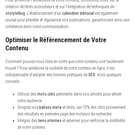
création de titres accrocheurs et sur l’intégration de techniques de
storytelling
. L’établissement d’un
calendrier éditorial
est également
crucial pour planifier et régulariser vos publications, garantissant ainsi une
cohérence dans votre communication.
S
e
Optimiser le Référencement de Votre
a
r
Contenu
c
h
f
Comment pouvez-vous faire en sorte que votre contenu soit facilement
o
trouvé ? Pour améliorer la visibilité de votre contenu en ligne, il est
r
:
indispensable d’adopter des bonnes pratiques de
SEO
. Voici quelques
conseils :
Utilisez des
mots-clés
pertinents dans vos articles pour attirer
votre audience.
Soignez vos
balises meta
et titres, car 70% des clics proviennent
des résultats en première page des moteurs de recherche.
Intégrez des
liens internes
et externes pour renforcer la crédibilité
de votre contenu.