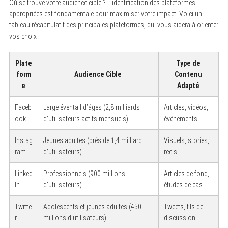
Où se trouve votre audience cible ? L’identification des plateformes
appropriées est fondamentale pour maximiser votre impact. Voici un
tableau récapitulatif des principales plateformes, qui vous aidera à orienter
vos choix :
Plate
Type de
form
Audience Cible
Contenu
e
Adapté
Faceb
Large éventail d’âges (2,8 milliards
Articles, vidéos,
ook
d’utilisateurs actifs mensuels)
événements
Instag
Jeunes adultes (près de 1,4 milliard
Visuels, stories,
ram
d’utilisateurs)
reels
Linked
Professionnels (900 millions
Articles de fond,
In
d’utilisateurs)
études de cas
Twitte
Adolescents et jeunes adultes (450
Tweets, fils de
r
millions d’utilisateurs)
discussion