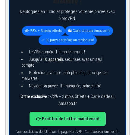
streaming ?
Débloquez en 1 clic et protégez votre vie privée avec
NordVPN.
🎁 -73% + 3 mois offerts
🛍️ Carte cadeau Amazon.fr
✅ 30 jours satisfait ou remboursé
Le VPN numéro 1 dans le monde !
Jusqu’à
10 appareils
sécurisés avec un seul
compte
Protection avancée : anti-phishing, blocage des
malwares
Navigation privée : IP masquée, trafic chiffré
Offre exclusive :
-73% + 3 mois offerts + Carte cadeau
Amazon.fr
👉 Profiter de l’offre maintenant
Voir conditions de l’offre sur la page NordVPN. Carte cadeau Amazon.fr