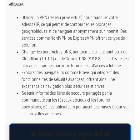
efficaces :
S
e
a
Utiliser un VPN (réseau privé virtuel) pour masquer votre
r
adresse IP, ce qui permet de contourner les blocages
c
h
géographiques et de naviguer anonymement sur Internet. Des
f
services comme NordVPN ou ExpressVPN offrent ce type de
o
r
solution.
:
Changer les paramètres DNS, par exemple en utilisant ceux de
Cloudflare (1.1.1.1) ou de Google DNS (8.8.8.8), afin d’éviter les
blocages imposés par votre fournisseur d’accès à Internet.
Explorer des navigateurs comme Brave, qui intègrent des
fonctionnalités de sécurité avancées, offrant ainsi une
expérience de navigation plus sécurisée et privée.
Se tenir informé des liens de secours partagés par la
communauté sur les réseaux sociaux et les forums
spécialisés, où des utilisateurs partagent des mises à jour sur
les nouvelles adresses.
🚨 Accès bloqué à votre site de