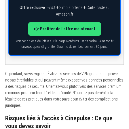
Offre exclusive :
-73% + 3 mois offerts + Carte cadeau
Amazon.fr
👉 Profiter de l’offre maintenant
Voir conditions de l’offre sur la page NordVPN. Carte cadeau Amazon.fr
envoyée après éligibilité. Garantie de remboursement 30 jours.
Cependant, soyez vigilant. Évitez les services de VPN gratuits qui peuvent
ne pas être fiables et qui peuvent même exposer vos données personnelles
à des risques de sécurité. Orientez-vous plutôt vers des services premium
reconnus pour leur fiabilité et leur sécurité. N’oubliez pas de vérifier la
légalité de ces pratiques dans votre pays pour éviter des complications
juridiques.
Risques liés à l’accès à Cinepulse : Ce que
vous devez savoir