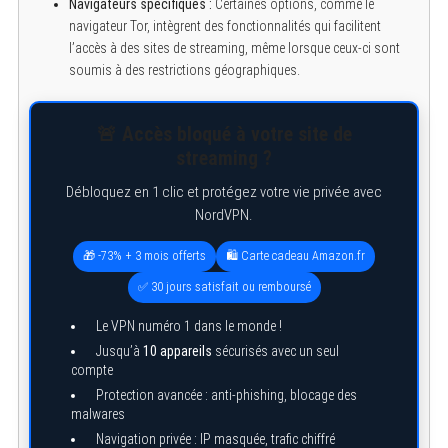
Navigateurs spécifiques :
Certaines options, comme le
S
navigateur Tor, intègrent des fonctionnalités qui facilitent
e
l’accès à des sites de streaming, même lorsque ceux-ci sont
a
soumis à des restrictions géographiques.
r
c
h
f
🚨 Accès bloqué à votre site de
o
r
streaming ?
:
Débloquez en 1 clic et protégez votre vie privée avec
NordVPN.
🎁 -73% + 3 mois offerts
🛍️ Carte cadeau Amazon.fr
✅ 30 jours satisfait ou remboursé
Le VPN numéro 1 dans le monde !
Jusqu’à
10 appareils
sécurisés avec un seul
compte
Protection avancée : anti-phishing, blocage des
malwares
Navigation privée : IP masquée, trafic chiffré