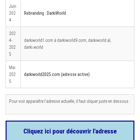
Juin
202
Rebranding : DarkiWorld
4
202
4-
darkiworld1.com à darkiworld9.com, darkiworld.al,
202
darki.world
5
Mai
202
darkiworld2025.com (adresse active)
5
Pour voir apparaître l’adresse actuelle, il faut cliquer juste en dessous :
Cliquez ici pour découvrir l'adresse