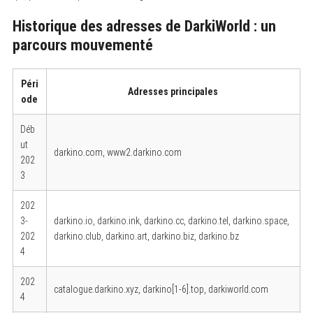
a
r
Historique des adresses de DarkiWorld : un
c
parcours mouvementé
h
f
o
r
Péri
:
Adresses principales
ode
Déb
ut
darkino.com, www2.darkino.com
202
3
202
3-
darkino.io, darkino.ink, darkino.cc, darkino.tel, darkino.space,
202
darkino.club, darkino.art, darkino.biz, darkino.bz
4
202
catalogue.darkino.xyz, darkino[1-6].top, darkiworld.com
4