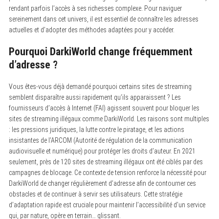
rendant parfois l’accès à ses richesses complexe. Pour naviguer
sereinement dans cet univers, il est essentiel de connaître les adresses
actuelles et d’adopter des méthodes adaptées pour y accéder.
Pourquoi DarkiWorld change fréquemment
d’adresse ?
Vous êtes-vous déjà demandé pourquoi certains sites de streaming
semblent disparaître aussi rapidement qu’ils apparaissent ? Les
fournisseurs d’accès à Internet (FAI) agissent souvent pour bloquer les
sites de streaming illégaux comme DarkiWorld. Les raisons sont multiples
: les pressions juridiques, la lutte contre le piratage, et les actions
insistantes de l’ARCOM (Autorité de régulation de la communication
audiovisuelle et numérique) pour protéger les droits d’auteur. En 2021
seulement, près de 120 sites de streaming illégaux ont été ciblés par des
campagnes de blocage. Ce contexte de tension renforce la nécessité pour
DarkiWorld de changer régulièrement d’adresse afin de contourner ces
obstacles et de continuer à servir ses utilisateurs. Cette stratégie
d’adaptation rapide est cruciale pour maintenir l’accessibilité d’un service
S
qui, par nature, opère en terrain… glissant.
e