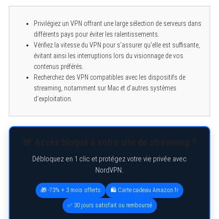
Privilégiez un VPN offrant une large sélection de serveurs dans
différents pays pour éviter les ralentissements.
Vérifiez la vitesse du VPN pour s’assurer qu’elle est suffisante,
évitant ainsi les interruptions lors du visionnage de vos
contenus préférés.
Recherchez des VPN compatibles avec les dispositifs de
S
streaming, notamment sur Mac et d’autres systèmes
e
d’exploitation.
a
r
c
h
f
🚨 Accès bloqué à votre site de streaming ?
o
r
:
Débloquez en 1 clic et protégez votre vie privée avec
NordVPN.
🎁 -73% + 3 mois offerts
🛍️ Carte cadeau Amazon.fr
✅ 30 jours satisfait ou remboursé