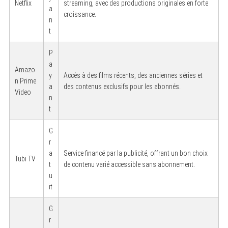
Netflix
streaming, avec des productions originales en forte
a
croissance.
n
t
P
a
Amazo
y
Accès à des films récents, des anciennes séries et
n Prime
a
des contenus exclusifs pour les abonnés.
Video
n
t
G
r
a
Service financé par la publicité, offrant un bon choix
Tubi TV
t
de contenu varié accessible sans abonnement.
u
it
G
r