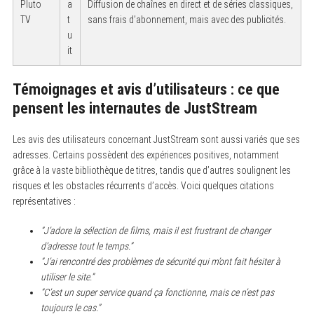
Pluto
a
Diffusion de chaînes en direct et de séries classiques,
TV
t
sans frais d’abonnement, mais avec des publicités.
u
it
Témoignages et avis d’utilisateurs : ce que
pensent les internautes de JustStream
Les avis des utilisateurs concernant JustStream sont aussi variés que ses
adresses. Certains possèdent des expériences positives, notamment
grâce à la vaste bibliothèque de titres, tandis que d’autres soulignent les
risques et les obstacles récurrents d’accès. Voici quelques citations
représentatives :
“J’adore la sélection de films, mais il est frustrant de changer
d’adresse tout le temps.”
“J’ai rencontré des problèmes de sécurité qui m’ont fait hésiter à
utiliser le site.”
“C’est un super service quand ça fonctionne, mais ce n’est pas
toujours le cas.”