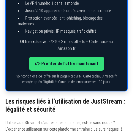
Le VPN numéro 1 dans le monde !
Jusqu’à
10 appareils
sécurisés avec un seul compte
Protection avancée : anti-phishing, blocage des
malwares
Navigation privée : IP masquée, trafic chiffré
Offre exclusive :
-73% + 3 mois offerts + Carte cadeau
Amazon.fr
👉 Profiter de l’offre maintenant
Voir conditions de l’offre sur la page NordVPN. Carte cadeau Amazon.fr
envoyée après éligibilité. Garantie de remboursement 30 jours.
Les risques liés à l’utilisation de JustStream :
légalité et sécurité
Utiliser JustStream et d’autres sites similaires, est-ce sans risque ?
L’expérience utilisateur sur cette plateforme entraîne plusieurs risques, à