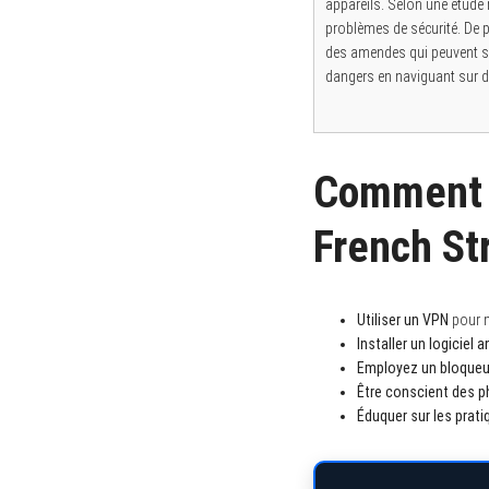
appareils. Selon une étude 
problèmes de sécurité. De p
des amendes qui peuvent s’él
dangers en naviguant sur de
S
e
a
r
Comment p
c
h
f
o
French St
r
:
Utiliser un VPN
pour m
Installer un logiciel a
Employez un bloqueur
Être conscient des
p
Éduquer sur les prati