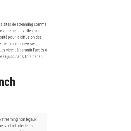
s sites de streaming comme
s internet surveillent ces
orité pour la diffusion des
 Stream utilise diverses
s visent à garantir l’accès à
esse jusqu’à 10 fois par an
ench
de streaming non légaux
euvent infecter leurs