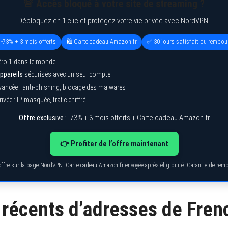
🚨 Accès bloqué à votre site de streaming ?
Débloquez en 1 clic et protégez votre vie privée avec NordVPN.
 -73% + 3 mois offerts
🛍️ Carte cadeau Amazon.fr
✅ 30 jours satisfait ou rembou
ro 1 dans le monde !
ppareils
sécurisés avec un seul compte
vancée : anti-phishing, blocage des malwares
ivée : IP masquée, trafic chiffré
Offre exclusive :
-73% + 3 mois offerts + Carte cadeau Amazon.fr
👉 Profiter de l’offre maintenant
’offre sur la page NordVPN. Carte cadeau Amazon.fr envoyée après éligibilité. Garantie de re
récents d’adresses de Fren