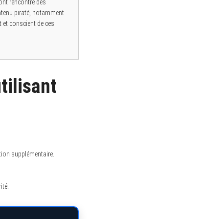
ont rencontré des
ontenu piraté, notamment
t et conscient de ces
tilisant
ction supplémentaire.
ité.