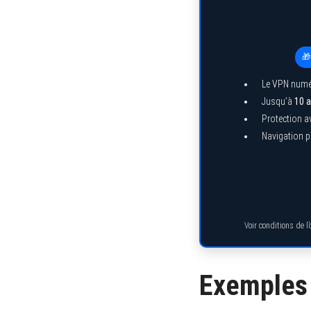
🎁
Le VPN numé
Jusqu’à
10 a
Protection a
Navigation pr
Voir conditions de l
Exemples 