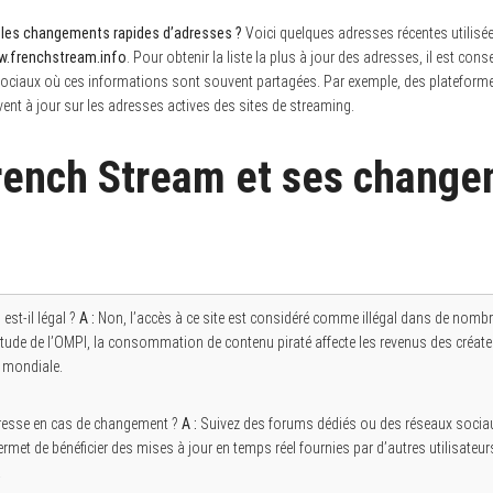
 les changements rapides d’adresses ?
Voici quelques adresses récentes utilisé
.frenchstream.info
. Pour obtenir la liste la plus à jour des adresses, il est conse
ociaux où ces informations sont souvent partagées. Par exemple, des platefor
t à jour sur les adresses actives des sites de streaming.
rench Stream et ses chang
est-il légal ?
A :
Non, l’accès à ce site est considéré comme illégal dans de nomb
étude de l’OMPI, la consommation de contenu piraté affecte les revenus des créate
e mondiale.
resse en cas de changement ?
A :
Suivez des forums dédiés ou des réseaux sociau
rmet de bénéficier des mises à jour en temps réel fournies par d’autres utilisateur
.