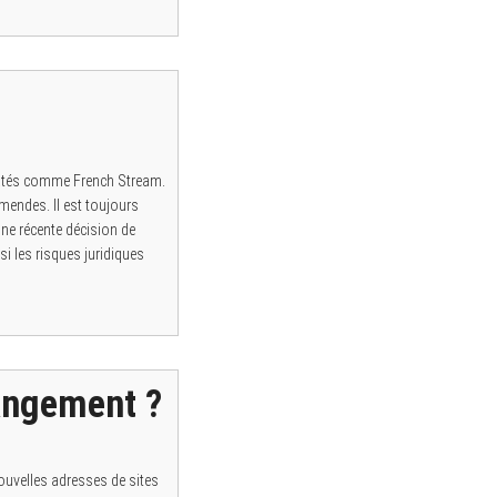
iratés comme French Stream.
mendes. Il est toujours
ne récente décision de
i les risques juridiques
angement ?
ouvelles adresses de sites