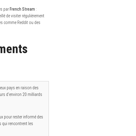
es par
French Stream
:
illé de visiter régulièrement
mes comme Reddit ou des
ements
reux pays en raison des
urs d’environ 20 milliards
x pour rester informé des
s qui rencontrent les