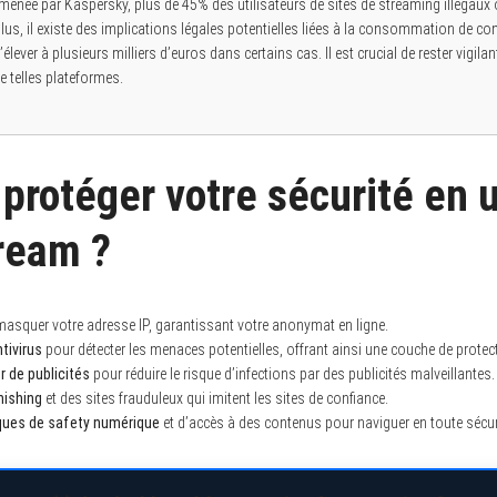
menée par Kaspersky, plus de 45% des utilisateurs de sites de streaming illégaux 
lus, il existe des implications légales potentielles liées à la consommation de c
ever à plusieurs milliers d’euros dans certains cas. Il est crucial de rester vigilan
 telles plateformes.
rotéger votre sécurité en u
ream ?
asquer votre adresse IP, garantissant votre anonymat en ligne.
ntivirus
pour détecter les menaces potentielles, offrant ainsi une couche de prote
 de publicités
pour réduire le risque d’infections par des publicités malveillantes.
hishing
et des sites frauduleux qui imitent les sites de confiance.
ques de
safety numérique
et d’accès à des contenus pour naviguer en toute sécur