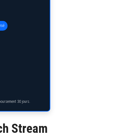
rsé
mboursement 30 jours.
ch Stream