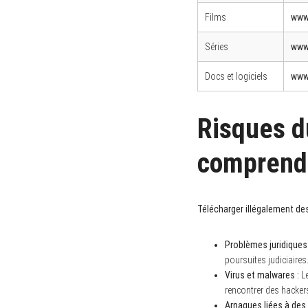
Films
www
Séries
www
Docs et logiciels
www
S
e
a
r
Risques d
c
h
f
comprendr
o
r
:
Télécharger illégalement des
Problèmes juridiques 
poursuites judiciaire
Virus et malwares :
Le
rencontrer des hacker
Arnaques liées à des 