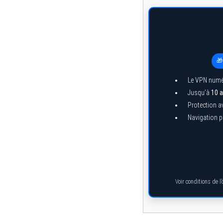
🎁
Le VPN numé
Jusqu’à
10 a
Protection a
Navigation pr
Voir conditions de l