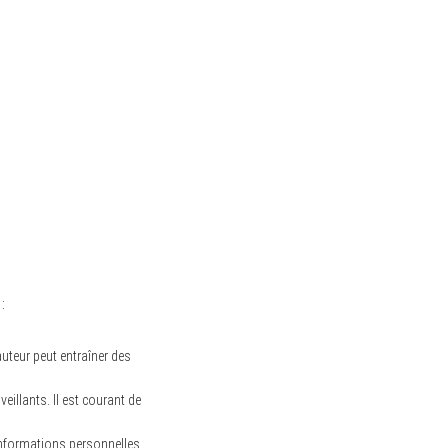
:
uteur peut entraîner des
eillants. Il est courant de
nformations personnelles.