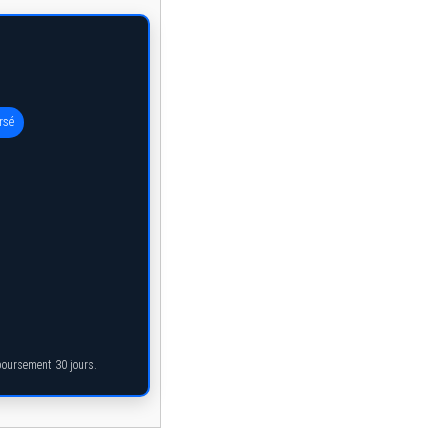
rsé
mboursement 30 jours.