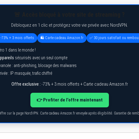
🚨 Accès bloqué à votre site de streaming ?
Débloquez en 1 clic et protégez votre vie privée avec NordVPN.
 -73% + 3 mois offerts
🛍️ Carte cadeau Amazon.fr
✅ 30 jours satisfait ou rembou
ro 1 dans le monde !
ppareils
sécurisés avec un seul compte
vancée : anti-phishing, blocage des malwares
ivée : IP masquée, trafic chiffré
Offre exclusive :
-73% + 3 mois offerts + Carte cadeau Amazon.fr
👉 Profiter de l’offre maintenant
’offre sur la page NordVPN. Carte cadeau Amazon.fr envoyée après éligibilité. Garantie de re