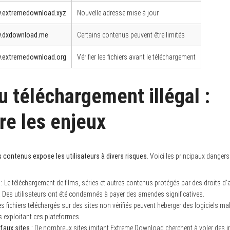
.extremedownload.xyz
Nouvelle adresse mise à jour
.dxdownload.me
Certains contenus peuvent être limités
.extremedownload.org
Vérifier les fichiers avant le téléchargement
u téléchargement illégal :
e les enjeux
 contenus expose les utilisateurs à divers risques
. Voici les principaux dangers 
:
Le téléchargement de films, séries et autres contenus protégés par des droits d’a
s. Des utilisateurs ont été condamnés à payer des amendes significatives.
s fichiers téléchargés sur des sites non vérifiés peuvent héberger des logiciels malv
s exploitant ces plateformes.
faux sites :
De nombreux sites imitant Extreme Download cherchent à voler des i