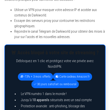
Utiliser un VPN pour masquer votre adresse IP et accéder aux
contenus de Darkiworld.
Essayer des serveurs proxy pour contourner les restrictions
géographiques.
Rejoindre le canal Telegram de Darkiworld pour obtenir des mises à
jour sur l’accès et les nouvelles adresses.
🚨 Accès bloqué à votre site de streaming ?
Débloquez en 1 clic et protégez votre vie privée avec
NordVPN.
🎁 -73% + 3 mois offerts
🛍️ Carte cadeau Amazon.fr
✅ 30 jours satisfait ou remboursé
Le VPN numéro 1 dans le monde !
Jusqu’à
10 appareils
sécurisés avec un seul compte
Protection avancée : anti-phishing, blocage des