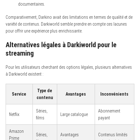
documentaires.
Comparativement, Darkino avait des limitations en termes de qualité et de
S
variété de contenus. Darkiworld semble prendre en compte ces lacunes
e
pour offrir une expérience plus enrichissante.
a
r
c
Alternatives légales à Darkiworld pour le
h
streaming
f
o
r
Pour les utilisateurs cherchant des options légales, plusieurs alternatives
:
à Darkiworld existent :
Type de
Service
Avantages
Inconvénients
contenu
Séries,
Abonnement
Netflix
Large catalogue
films
payant
Amazon
Séries,
Avantages
Contenus limités
Prime