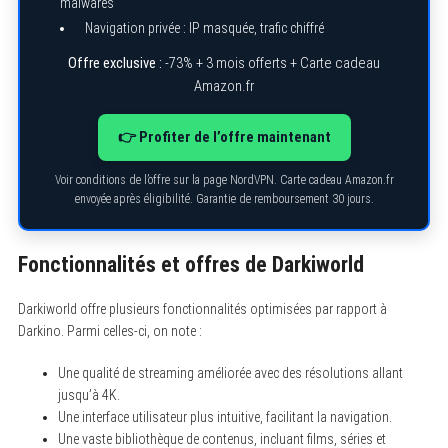
malwares
Navigation privée : IP masquée, trafic chiffré
Offre exclusive :
-73% + 3 mois offerts + Carte cadeau
Amazon.fr
👉 Profiter de l’offre maintenant
Voir conditions de l’offre sur la page NordVPN. Carte cadeau Amazon.fr
envoyée après éligibilité. Garantie de remboursement 30 jours.
Fonctionnalités et offres de Darkiworld
Darkiworld offre plusieurs fonctionnalités optimisées par rapport à
Darkino. Parmi celles-ci, on note :
Une qualité de streaming améliorée avec des résolutions allant
jusqu’à 4K.
Une interface utilisateur plus intuitive, facilitant la navigation.
Une vaste bibliothèque de contenus, incluant films, séries et