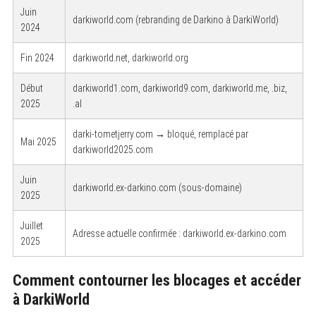
Juin
darkiworld.com (rebranding de Darkino à DarkiWorld)
2024
Fin 2024
darkiworld.net, darkiworld.org
Début
darkiworld1.com, darkiworld9.com, darkiworld.me, .biz,
2025
.al
darki-tometjerry.com → bloqué, remplacé par
Mai 2025
darkiworld2025.com
Juin
darkiworld.ex-darkino.com (sous-domaine)
2025
Juillet
Adresse actuelle confirmée : darkiworld.ex-darkino.com
2025
Comment contourner les blocages et accéder
à DarkiWorld