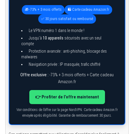
🎁 -73% + 3 mois offerts
🛍️ Carte cadeau Amazon.fr
✅ 30 jours satisfait ou remboursé
Le VPN numéro 1 dans le monde !
Jusqu’à
10 appareils
sécurisés avec un seul
compte
Protection avancée : anti-phishing, blocage des
malwares
Navigation privée : IP masquée, trafic chiffré
S
e
Offre exclusive :
-73% + 3 mois offerts + Carte cadeau
a
Amazon.fr
r
c
h
f
👉 Profiter de l’offre maintenant
o
r
Voir conditions de l’offre sur la page NordVPN. Carte cadeau Amazon.fr
:
envoyée après éligibilité. Garantie de remboursement 30 jours.