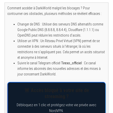
Comment accéder à DarkiWorld malgré les blocages ? Pour
contourner ces obstacles, plusieurs méthodes se révèlent efficaces :
Changer de DNS : Utiliser des serveurs DNS alternatifs comme
Google Public DNS (8.8.8.8, 8.8.4.4), Cloudflare (1.1.1.1) ou
OpenDNS peut réduire les restrictions d’accès.
Utiliser un VPN : Un Réseau Privé Virtuel (VPN) permet de se
connecter à des serveurs situés à l’étranger, là où les
restrictions ne s’appliquent pas. Cela permet un accès sécurisé
et anonyme à Internet.
Suivre le canal Telegram officiel
Tirexo_officiel
: Ce canal
informe les abonnés des nouvelles adresses et des mises à
jour concernant DarkiWorld.
🚨 Accès bloqué à votre site de
streaming ?
Débloquez en 1 clic et protégez votre vie privée avec
NordVPN.