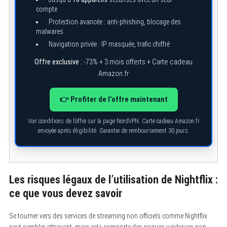
compte
Protection avancée : anti-phishing, blocage des
malwares
Navigation privée : IP masquée, trafic chiffré
Offre exclusive :
-73% + 3 mois offerts + Carte cadeau
Amazon.fr
👉 Profiter de l’offre maintenant
Voir conditions de l’offre sur la page NordVPN. Carte cadeau Amazon.fr
envoyée après éligibilité. Garantie de remboursement 30 jours.
S
e
a
r
c
Les risques légaux de l’utilisation de Nightflix :
h
f
ce que vous devez savoir
o
r
:
Se tourner vers des services de streaming non officiels comme Nightflix