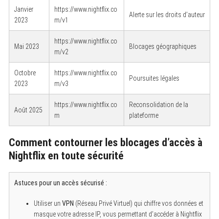
Janvier
https://www.nightflix.co
Alerte sur les droits d’auteur
2023
m/v1
https://www.nightflix.co
Mai 2023
Blocages géographiques
m/v2
Octobre
https://www.nightflix.co
Poursuites légales
2023
m/v3
https://www.nightflix.co
Reconsolidation de la
Août 2025
m
plateforme
Comment contourner les blocages d’accès à
Nightflix en toute sécurité
Astuces pour un accès sécurisé :
Utiliser un
VPN
(Réseau Privé Virtuel) qui chiffre vos données et
masque votre adresse IP, vous permettant d’accéder à Nightflix