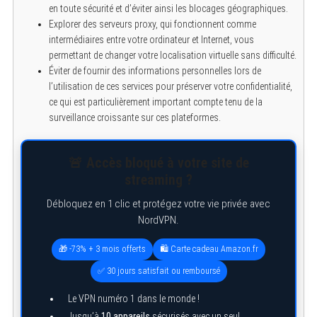
en toute sécurité et d’éviter ainsi les blocages géographiques.
Explorer des serveurs proxy, qui fonctionnent comme
intermédiaires entre votre ordinateur et Internet, vous
permettant de changer votre localisation virtuelle sans difficulté.
Éviter de fournir des informations personnelles lors de
l’utilisation de ces services pour préserver votre confidentialité,
ce qui est particulièrement important compte tenu de la
surveillance croissante sur ces plateformes.
🚨 Accès bloqué à votre site de
streaming ?
Débloquez en 1 clic et protégez votre vie privée avec
NordVPN.
🎁 -73% + 3 mois offerts
🛍️ Carte cadeau Amazon.fr
✅ 30 jours satisfait ou remboursé
Le VPN numéro 1 dans le monde !
Jusqu’à
10 appareils
sécurisés avec un seul