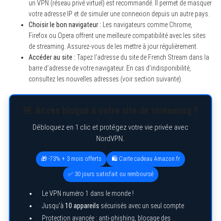
un VPN (réseau privé virtuel) est recommandé. Il permet de masquer
votre adresse IP et de simuler une connexion depuis un autre pays.
Choisir le bon navigateur :
Les navigateurs comme Chrome,
Firefox ou Opera offrent une meilleure compatibilité avec les sites
de streaming. Assurez-vous de les mettre à jour régulièrement.
Accéder au site :
Tapez l’adresse du site de French Stream dans la
barre d’adresse de votre navigateur. En cas d’indisponibilité,
consultez les nouvelles adresses (voir section suivante).
🚨 Accès bloqué à votre site de streaming ?
Débloquez en 1 clic et protégez votre vie privée avec
NordVPN.
🎁 -73% + 3 mois offerts
🛍️ Carte cadeau Amazon.fr
✅ 30 jours satisfait ou remboursé
Le VPN numéro 1 dans le monde !
Jusqu’à
10 appareils
sécurisés avec un seul compte
Protection avancée : anti-phishing, blocage des