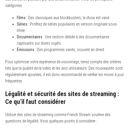
catégories :
S
e
Films :
Des classiques aux blockbusters, le choix est varié.
a
Séries :
Profitez de séries populaires en version originale sous-
r
c
titrée.
h
Documentaires :
Une section dédiée à des documentaires
f
captivants sur divers sujets.
o
r
Émissions :
Des programmes variés, souvent en direct.
:
Pour optimiser votre expérience de visionnage, tenez compte des critères
tels que la qualité de la vidéo et les avis utilisateurs. Des nouveautés sont
régulièrement ajoutées, il est donc recommandé de vérifier les mises à jour
fréquentes.
Légalité et sécurité des sites de streaming :
Ce qu’il faut considérer
Utiliser des sites de streaming comme French Stream soulève des
questions de légalité. Voici quelques points à considérer :