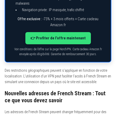
malwares
Navigation privée : IP masquée, trafic chiffré
Offre exclusive :
-73% + 3 mois offerts + Carte cadeau
Amazon.fr
👉 Profiter de l’offre maintenant
Voir conditions de l’offre sur la page NordVPN. Carte cadeau Amazon.fr
envoyée après éligibilité. Garantie de remboursement 30 jours.
Des restrictions géographiques peuvent s’appliquer en fonction de votre
localisation. L’utilisation d’un VPN peut faciliter l’accès à French Stream en
simulant une connexion depuis un pays où le site est accessible.
Nouvelles adresses de French Stream : Tout
ce que vous devez savoir
Les adresses de French Stream peuvent changer fréquemment pour des